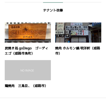
テナント改修
炭焼き処 goDiego ゴーディ
焼肉 ホルモン鍋 明洋軒（姫路
エゴ（姫路市魚町）
市）
鶏焼肉 三鳥目、（姫路市）