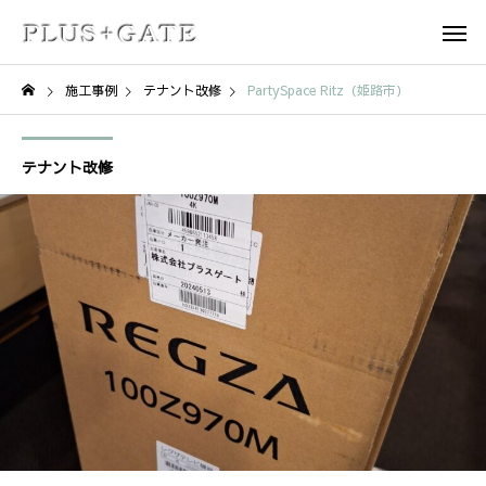
施工事例
テナント改修
PartySpace Ritz（姫路市）
テナント改修